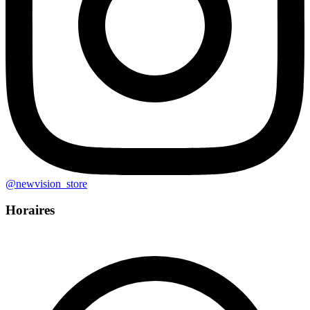
@
newvision_store
Horaires