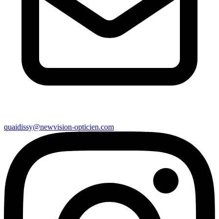
quaidissy@newvision-opticien.com